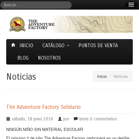
Mi cuenta
Carrito (0)
INICIO
CATÁLOGO
PUNTOS DE VENTA
BLOG
NOSOTROS
Noticias
Inicio
/
Noticias
The Adventure Factory Solidario
sábado, 18 junio 2016
por
tiene
0 comentarios
NINGÚN NIÑO SIN MATERIAL ESCOLAR
El próximo 2 de julio The Adventure Factory participará en un desfile