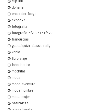
cup180
doñana
encender fuego
expo4x4
fotografia
fotografía 5f2995151f529
franquicias
guadalquivir classic rally
kenia
libro viaje
lobo iberico
mochilas
moda
moda aventura
moda hombre
moda mujer
naturaleza
nueva tienda