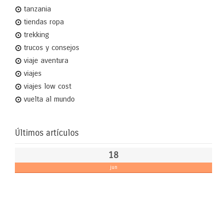
tanzania
tiendas ropa
trekking
trucos y consejos
viaje aventura
viajes
viajes low cost
vuelta al mundo
Últimos artículos
18
jun
Th
Ad
Fa
Sol
NIN