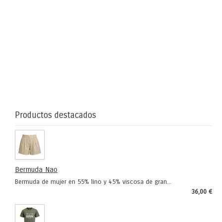
Co
co
la
Soc
Ext
de
Zoo
en
el...
Productos destacados
Bermuda Nao
Bermuda de mujer en 55% lino y 45% viscosa de gran...
36,00 €