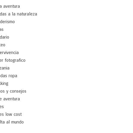
a aventura
idas a la naturaleza
derismo
as
idario
teo
ervivencia
ler fotografico
zania
ndas ropa
kking
cos y consejos
je aventura
jes
jes low cost
lta al mundo