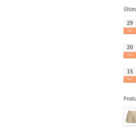
Últim
29
mar
20
oct
15
mar
Produ