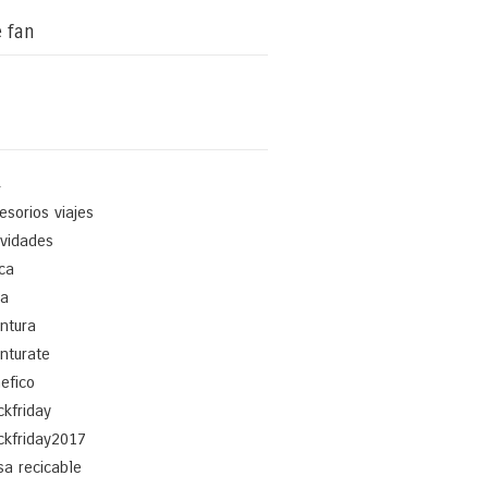
 fan
4
esorios viajes
ividades
ica
a
ntura
nturate
efico
ckfriday
ckfriday2017
sa recicable