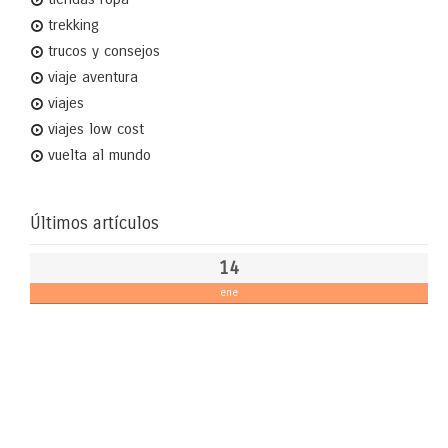
trekking
trucos y consejos
viaje aventura
viajes
viajes low cost
vuelta al mundo
Últimos artículos
14
ene
Th
Ad
Fa
en
La
2
de
TV