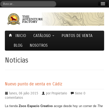
Mi cuenta
Carrito (0)
INICIO
CATÁLOGO
PUNTOS DE VENTA
BLOG
NOSOTROS
Noticias
Nuevo punto de venta en Cádiz
lunes, 06 julio 2015
por Propietario
tiene
0
comentarios
La tienda
Zoco Espacio Creativo
acoge desde hoy un corner de
The