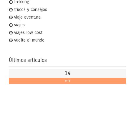
trekking
trucos y consejos
viaje aventura
viajes
viajes low cost
vuelta al mundo
Últimos artículos
14
ene
Th
Ad
Fa
en
La
2
de
TV