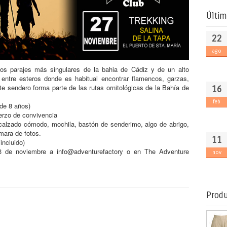
Últim
22
ago
los parajes más singulares de la bahia de Cádiz y de un alto
re entre esteros donde es habitual encontrar flamencos, garzas,
ste sendero forma parte de las rutas ornitológicas de la Bahía de
16
feb
 de 8 años)
uerzo de convivencia
calzado cómodo, mochila, bastón de senderimo, algo de abrigo,
mara de fotos.
11
incluido)
 23 de noviembre a
info@adventurefactory
o en The Adventure
nov
Produ