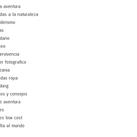
a aventura
idas a la naturaleza
derismo
as
idario
teo
ervivencia
ler fotografico
zania
ndas ropa
kking
cos y consejos
je aventura
jes
jes low cost
lta al mundo