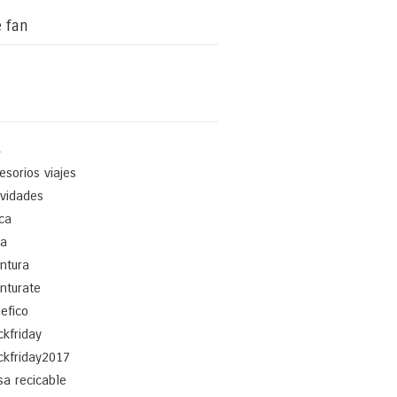
 fan
4
esorios viajes
ividades
ica
a
ntura
nturate
efico
ckfriday
ckfriday2017
sa recicable