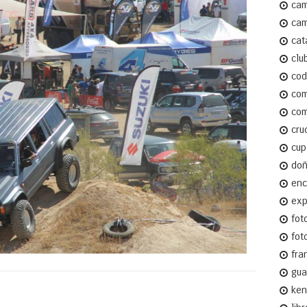
cam
cam
cat
clu
cod
com
com
cru
cup
do
enc
ex
fot
fot
fra
gua
ken