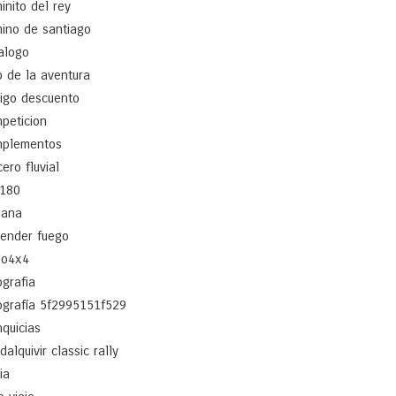
inito del rey
ino de santiago
alogo
b de la aventura
igo descuento
peticion
plementos
cero fluvial
180
ñana
ender fuego
po4x4
ografia
ografía 5f2995151f529
nquicias
dalquivir classic rally
ia