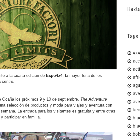
Hazte
Tags
4x
acc
act
e a la cuarta edición de
Expo4x4
, la mayor feria de los
afr
a centro.
agu
ave
de Ocaña los próximos 9 y 10 de septiembre.
The Adventure
ave
na selección de productos y moda para viajes y aventura con
ben
semana. La entrada para los visitantes es gratuita y entre otras
y participar en familia.
bla
bla
bol