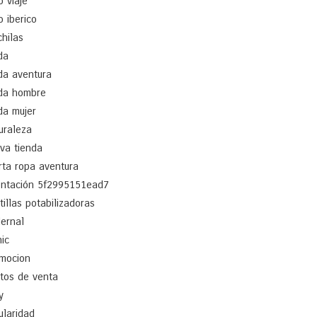
o viaje
o iberico
hilas
da
a aventura
da hombre
a mujer
uraleza
va tienda
rta ropa aventura
entación 5f2995151ead7
tillas potabilizadoras
ernal
nic
mocion
tos de venta
y
ularidad