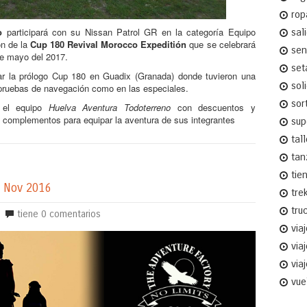
rop
o
participará con su Nissan Patrol GR en la categoría
Equipo
sal
ón de la
Cup 180 Revival Morocco Expeditión
que se celebrará
sen
de mayo del 2017.
set
ar la prólogo Cup 180 en Guadix (Granada) donde tuvieron una
sol
 pruebas de navegación como en las especiales.
sor
 el equipo
Huelva Aventura Todoterreno
con descuentos y
y complementos para equipar la aventura de sus integrantes
sup
tal
tan
tie
7 Nov 2016
tre
tru
tiene
0 comentarios
via
via
via
vue