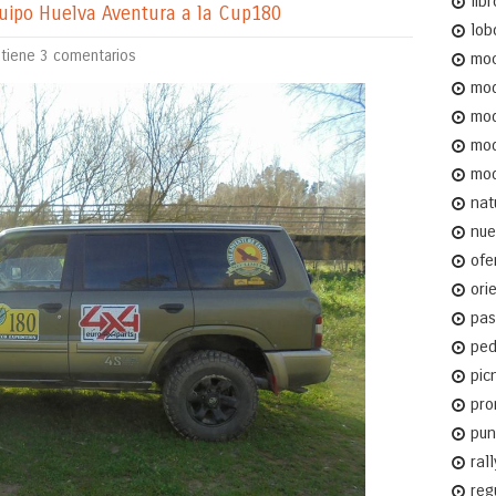
libr
quipo Huelva Aventura a la Cup180
lob
tiene
3 comentarios
moc
mo
mod
mo
mod
nat
nue
ofe
ori
pas
ped
pic
pro
pun
rall
reg