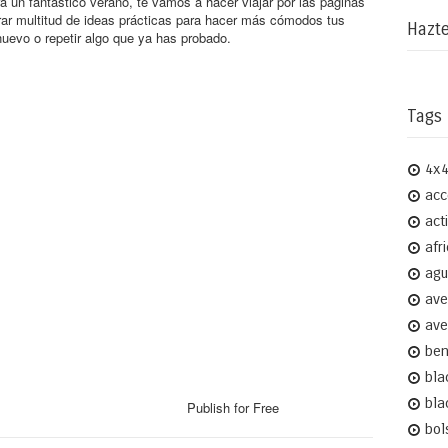
á un fantastico verano, te vamos a hacer viajar por las páginas
rar multitud de ideas prácticas para hacer más cómodos tus
Hazte
nuevo o repetir algo que ya has probado.
Tags
4x
acc
act
afr
agu
ave
ave
ben
bla
bla
Publish for Free
bol