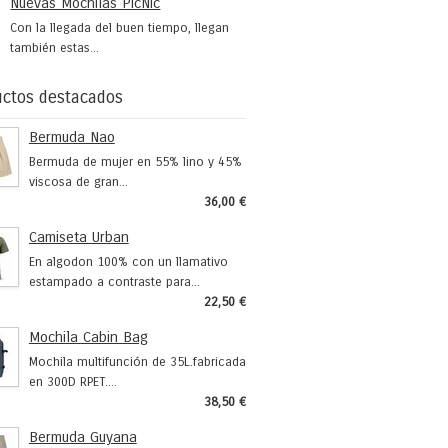
Nuevas Mochilas PicNic
Con la llegada del buen tiempo, llegan
también estas...
ctos destacados
Bermuda Nao
Bermuda de mujer en 55% lino y 45%
viscosa de gran...
36,00 €
Camiseta Urban
En algodon 100% con un llamativo
estampado a contraste para...
22,50 €
Mochila Cabin Bag
Mochila multifunción de 35L.fabricada
en 300D RPET....
38,50 €
Bermuda Guyana