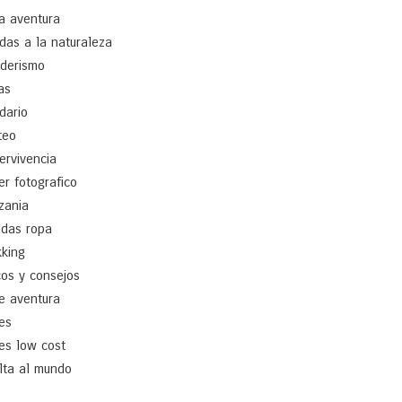
a aventura
idas a la naturaleza
derismo
as
idario
teo
ervivencia
ler fotografico
zania
ndas ropa
kking
cos y consejos
je aventura
jes
jes low cost
lta al mundo