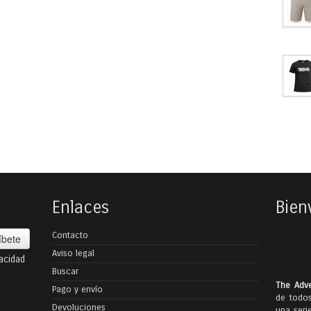
Enlaces
Bien
Contacto
íbete
Aviso legal
vacidad
Buscar
The Adve
Pago y envío
de todos
Devoluciones
una seri