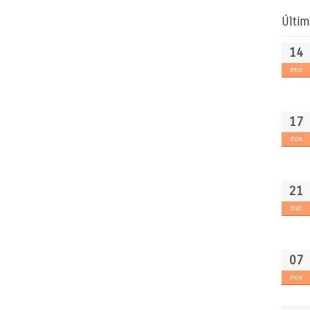
Últim
14
ene
17
nov
21
mar
07
nov