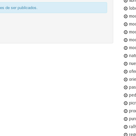
libr
s de ser publicados.
lob
moc
mo
mod
mo
mod
nat
nue
ofe
ori
pas
ped
pic
pro
pun
rall
reg