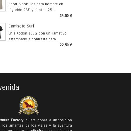
Short 5 bolsillos para hombre en
algodón 98% y elastan 2%,...
34,50 €
Camiseta Surf
En algodon 100% con un llamativo
estampado a contraste para...
22,50 €
venida
nture Factory
quiere poner a disposición
 los amantes de los viajes y la aventura
e de productos y artículos que igualmente