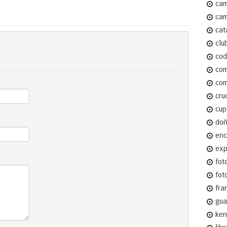
cam
cam
cat
clu
cod
com
com
cru
cup
do
enc
ex
fot
fot
fra
gua
ken