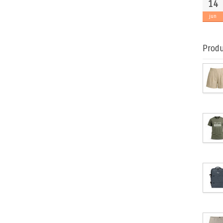
14
jun
Produ