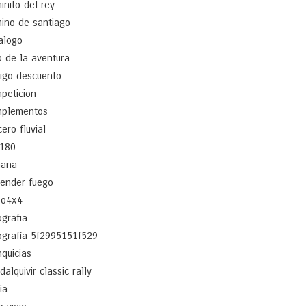
inito del rey
ino de santiago
alogo
b de la aventura
igo descuento
peticion
plementos
cero fluvial
180
ñana
ender fuego
po4x4
ografia
ografía 5f2995151f529
nquicias
dalquivir classic rally
ia