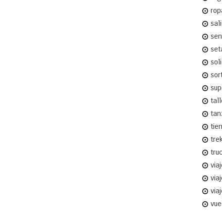
rop
sal
sen
set
sol
sor
sup
tal
tan
tie
tre
tru
via
via
via
vue