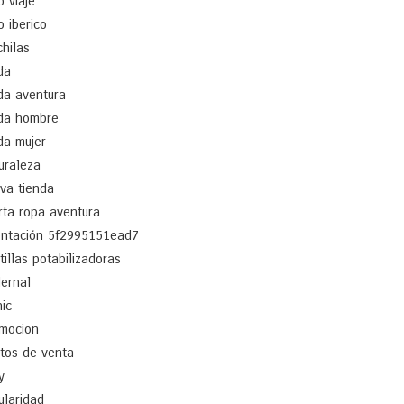
o viaje
o iberico
hilas
da
a aventura
da hombre
a mujer
uraleza
va tienda
rta ropa aventura
entación 5f2995151ead7
tillas potabilizadoras
ernal
nic
mocion
tos de venta
y
ularidad