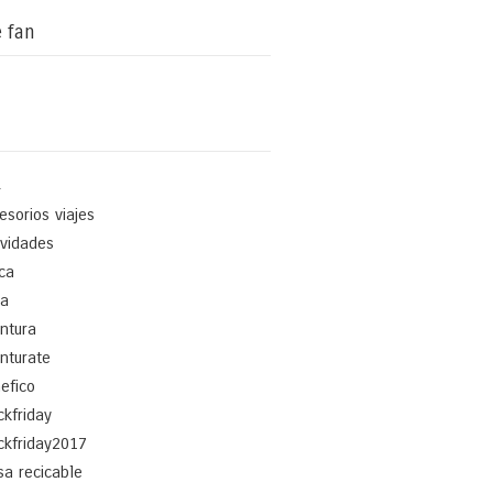
 fan
4
esorios viajes
ividades
ica
a
ntura
nturate
efico
ckfriday
ckfriday2017
sa recicable