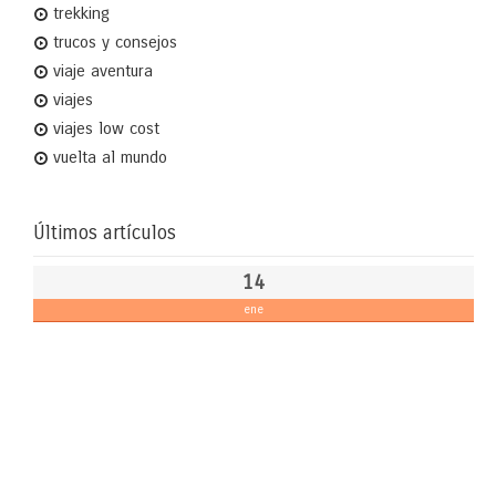
trekking
trucos y consejos
viaje aventura
viajes
viajes low cost
vuelta al mundo
Últimos artículos
14
ene
Th
Ad
Fa
en
La
2
de
TV