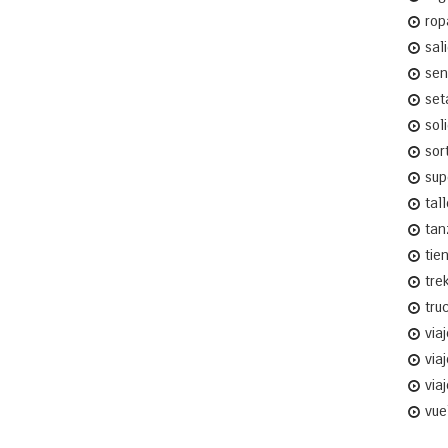
rop
sal
sen
set
sol
sor
sup
tal
tan
tie
tre
tru
via
via
via
vue