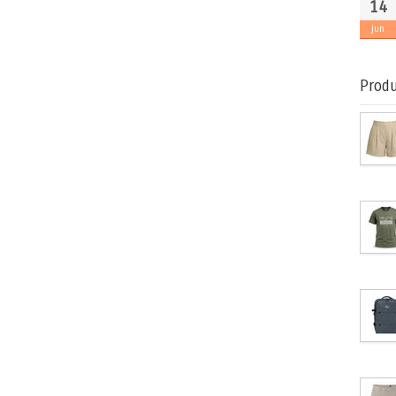
14
jun
Produ