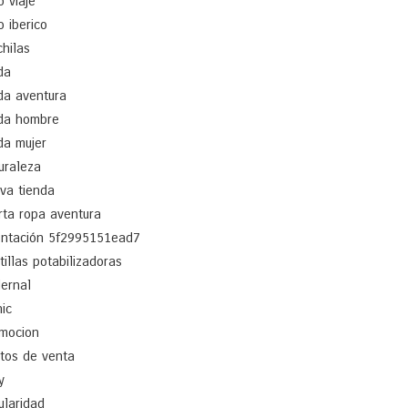
o viaje
o iberico
hilas
da
a aventura
da hombre
a mujer
uraleza
va tienda
rta ropa aventura
entación 5f2995151ead7
tillas potabilizadoras
ernal
nic
mocion
tos de venta
y
ularidad