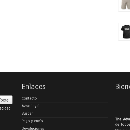
Enlaces
Bien
Contacto
íbete
Aviso legal
vacidad
Buscar
The Adve
Pago y envío
de todos
Devoluciones
una seri