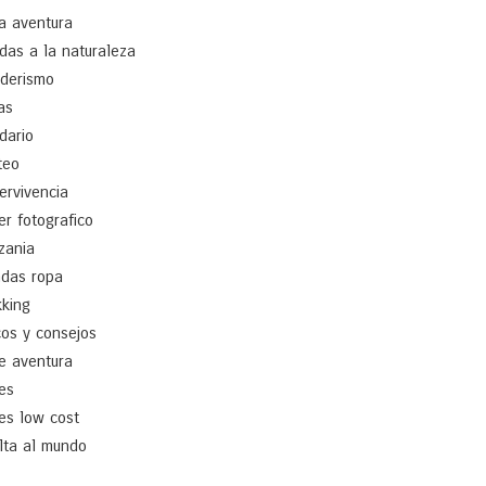
a aventura
idas a la naturaleza
derismo
as
idario
teo
ervivencia
ler fotografico
zania
ndas ropa
kking
cos y consejos
je aventura
jes
jes low cost
lta al mundo