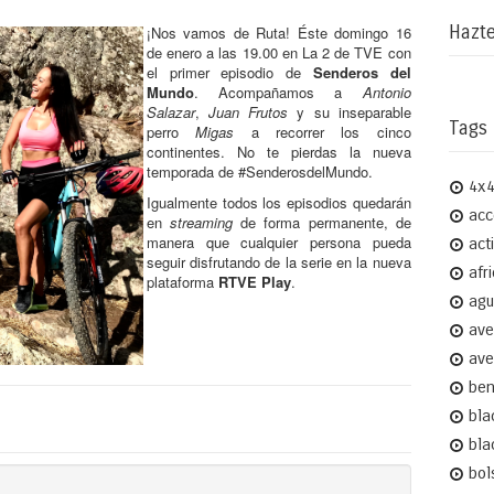
Hazte
¡Nos vamos de Ruta! Éste domingo 16
de enero a las 19.00 en
La 2 de TVE
con
el primer episodio de
Senderos del
Mundo
. Acompañamos a
Antonio
Salazar
,
Juan Frutos
y su inseparable
Tags
perro
Migas
a recorrer los cinco
continentes. No te pierdas la nueva
temporada de
#SenderosdelMundo.
4x
Igualmente todos los episodios quedarán
acc
en
streaming
de forma permanente, de
manera que cualquier persona pueda
act
seguir disfrutando de la serie en la nueva
afr
plataforma
RTVE Play
.
agu
ave
ave
ben
bla
bla
bol