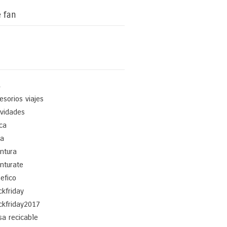
 fan
4
esorios viajes
ividades
ica
a
ntura
nturate
efico
ckfriday
ckfriday2017
sa recicable