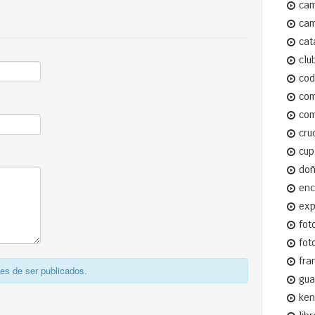
cam
cam
cat
clu
cod
com
com
cru
cup
do
enc
ex
fot
fot
fra
s de ser publicados.
gua
ken