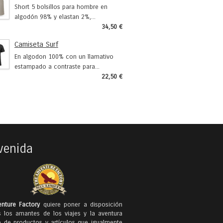
Short 5 bolsillos para hombre en
algodón 98% y elastan 2%,...
34,50 €
Camiseta Surf
En algodon 100% con un llamativo
estampado a contraste para...
22,50 €
venida
nture Factory
quiere poner a disposición
 los amantes de los viajes y la aventura
e de productos y artículos que igualmente