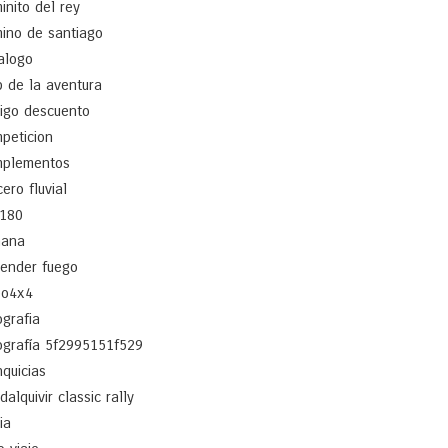
inito del rey
ino de santiago
alogo
b de la aventura
igo descuento
peticion
plementos
cero fluvial
180
ñana
ender fuego
po4x4
ografia
ografía 5f2995151f529
nquicias
dalquivir classic rally
ia