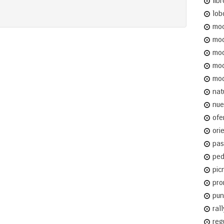
libr
lob
moc
mo
mod
mo
mod
nat
nue
ofe
ori
pas
ped
pic
pro
pun
rall
reg