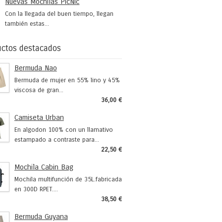
Nuevas Mochilas PicNic
Con la llegada del buen tiempo, llegan
también estas...
ctos destacados
Bermuda Nao
Bermuda de mujer en 55% lino y 45%
viscosa de gran...
36,00 €
Camiseta Urban
En algodon 100% con un llamativo
estampado a contraste para...
22,50 €
Mochila Cabin Bag
Mochila multifunción de 35L.fabricada
en 300D RPET....
38,50 €
Bermuda Guyana