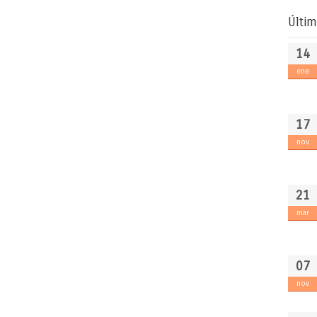
Últim
14
ene
17
nov
21
mar
07
nov