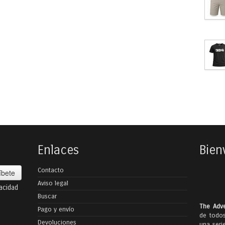
Enlaces
Bien
Contacto
íbete
Aviso legal
vacidad
Buscar
The Adve
Pago y envío
de todos
Devoluciones
una seri