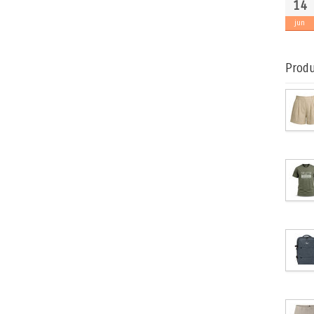
14
jun
Produ