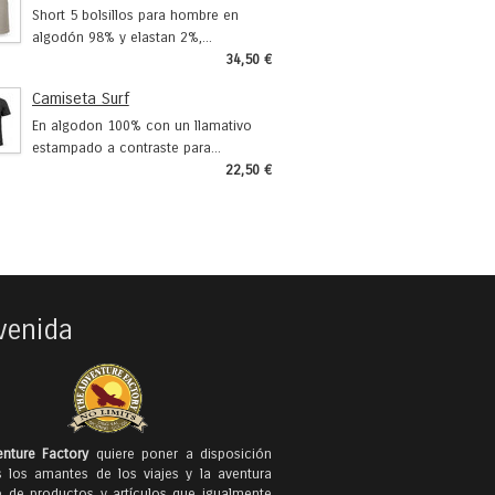
Short 5 bolsillos para hombre en
algodón 98% y elastan 2%,...
34,50 €
Camiseta Surf
En algodon 100% con un llamativo
estampado a contraste para...
22,50 €
venida
nture Factory
quiere poner a disposición
 los amantes de los viajes y la aventura
e de productos y artículos que igualmente