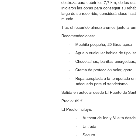
destreza para cubrir los 7,7 km, de los c
iniciaron las obras para conseguir su reh
largo de su recorrido, considerándose ha
mundo.
Tras el recorrido almorzaremos junto al e
Recomendaciones:
-
Mochila pequeña, 20 litros aprox.
-
Agua o cualquier bebida de tipo is
-
Chocolatinas, barritas energéticas,
-
Crema de protección solar, gorro.
-
Ropa apropiada a la temporada en q
adecuado para el senderismo.
Salida en autocar desde El Puerto de Sant
Precio: 69 €
El Precio incluye:
-
Autocar de Ida y Vuelta desde
-
Entrada
-
Seguro