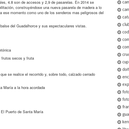
uales, 4.8 son de accesos y 2,9 de pasarelas. En 2014 se
cam
abilitación, construyéndose una nueva pasarela de madera a lo
cam
sta ese momento como uno de los senderos mas peligrosos del
cat
clu
mbalse del Guadalhorce y sus espectaculares vistas.
cod
com
com
otónica
cru
 frutos secos y fruta
cup
do
ue se realice el recorrido y, sobre todo, calzado cerrado
enc
ex
a María a la hora acordada
fot
fot
fra
 El Puerto de Santa María
gua
ken