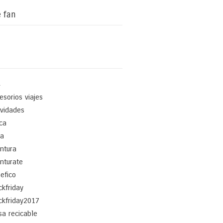
 fan
4
esorios viajes
ividades
ica
a
ntura
nturate
efico
ckfriday
ckfriday2017
sa recicable