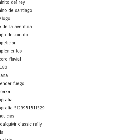
inito del rey
ino de santiago
alogo
b de la aventura
igo descuento
peticion
plementos
cero fluvial
180
ñana
ender fuego
po4x4
ografia
ografía 5f2995151f529
nquicias
dalquivir classic rally
ia