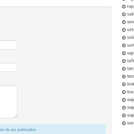
rop
sal
sen
set
sol
sor
sup
tal
tan
tie
tre
tru
via
via
via
vue
s de ser publicados.