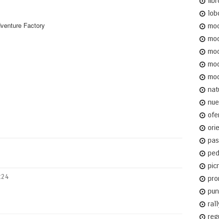
libr
lob
dventure Factory
moc
mo
mod
mo
mod
nat
nue
ofe
ori
pas
ped
pic
:24
pro
pun
rall
reg