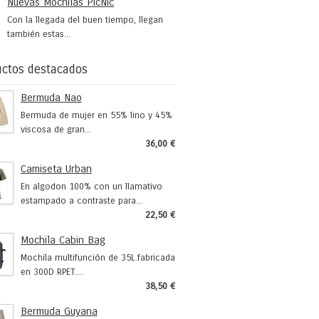
Nuevas Mochilas PicNic
Con la llegada del buen tiempo, llegan
también estas...
ctos destacados
Bermuda Nao
Bermuda de mujer en 55% lino y 45%
viscosa de gran...
36,00 €
Camiseta Urban
En algodon 100% con un llamativo
estampado a contraste para...
22,50 €
Mochila Cabin Bag
Mochila multifunción de 35L.fabricada
en 300D RPET....
38,50 €
Bermuda Guyana