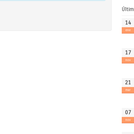
Últim
14
ene
17
nov
21
mar
07
nov