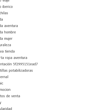
o viaje
o iberico
hilas
da
a aventura
da hombre
a mujer
uraleza
va tienda
rta ropa aventura
entación 5f2995151ead7
tillas potabilizadoras
ernal
nic
mocion
tos de venta
y
ularidad