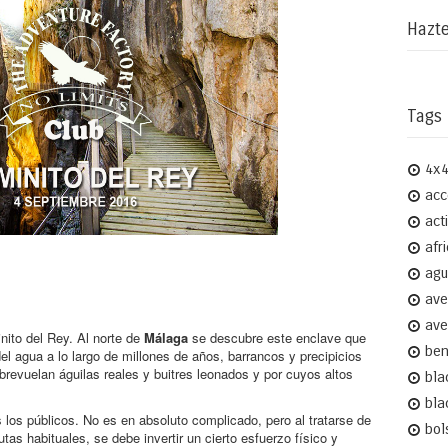
Hazte
Tags
4x
acc
act
afr
agu
ave
ave
ito del Rey. Al norte de
Málaga
se descubre este enclave que
ben
l agua a lo largo de millones de años, barrancos y precipicios
brevuelan águilas reales y buitres leonados y por cuyos altos
bla
bla
 los públicos. No es en absoluto complicado, pero al tratarse de
bol
utas habituales, se debe invertir un cierto esfuerzo físico y