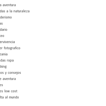
a aventura
idas a la naturaleza
derismo
as
idario
teo
ervivencia
ler fotografico
zania
ndas ropa
kking
cos y consejos
je aventura
jes
jes low cost
lta al mundo