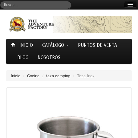
Mi cuenta
Carrito (0)
INICIO
CATÁLOGO
PUNTOS DE VENTA
BLOG
NOSOTROS
Inicio
/
Cocina
/
taza camping
/
Taza Inox.