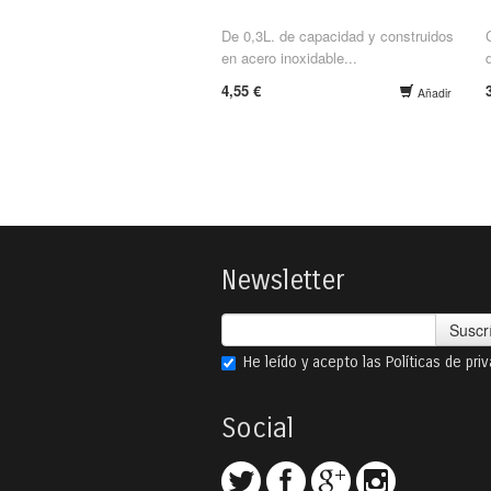
De 0,3L. de capacidad y construidos
en acero inoxidable...
4,55 €
Añadir
Newsletter
Suscr
He leído y acepto las
Políticas de pri
Social