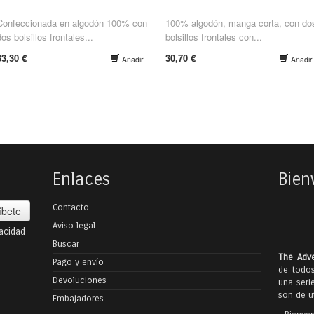
Confeccionada en algodón 100% con
100% algodón, manga corta, con do
dos bolsillos frontales...
bolsillos frontales con...
33,30 €
30,70 €
Añadir
Añadir
Enlaces
Bien
Contacto
íbete
Aviso legal
vacidad
Buscar
The Adve
Pago y envío
de todos
Devoluciones
una seri
son de ut
Embajadores