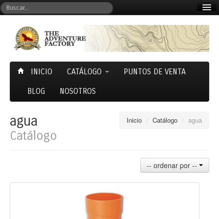
Mi cuenta
Carrito (0)
INICIO
CATÁLOGO
PUNTOS DE VENTA
BLOG
NOSOTROS
agua
Inicio
/
Catálogo
/
agua
Catálogo
-- ordenar por --