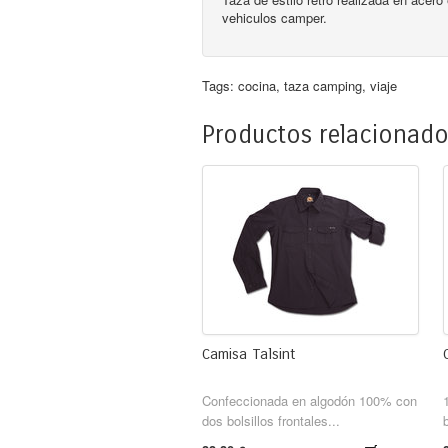
vehiculos camper.
Tags:
cocina
,
taza camping
,
viaje
Productos relacionad
Camisa Talsint
Confeccionada en algodón 100% con
dos bolsillos frontales...