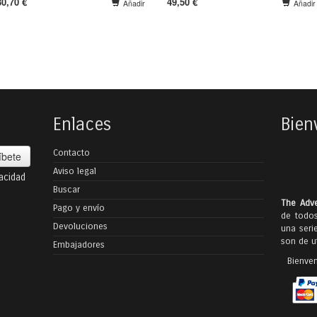
30,70 €
49,50 €
Añadir
Añadir
Enlaces
Bien
Contacto
íbete
Aviso legal
vacidad
Buscar
The Adve
Pago y envío
de todos
Devoluciones
una seri
son de ut
Embajadores
Bienven