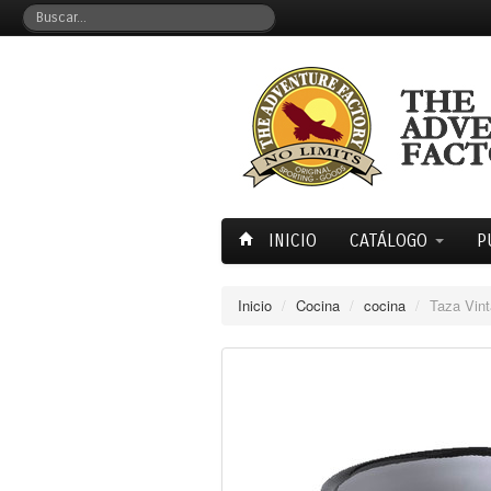
INICIO
CATÁLOGO
P
Inicio
/
Cocina
/
cocina
/
Taza Vin