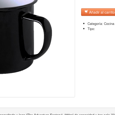
Añadir al carrito
Categoría:
Cocina
Tipo:
o esmaltado y logo ''The Adventure Factory''. 380ml de capacidad y tan solo 7