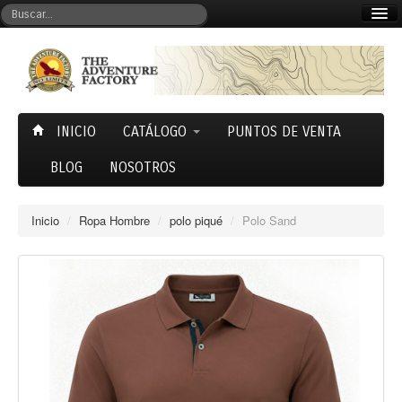
Mi cuenta
Carrito (0)
INICIO
CATÁLOGO
PUNTOS DE VENTA
BLOG
NOSOTROS
Inicio
/
Ropa Hombre
/
polo piqué
/
Polo Sand