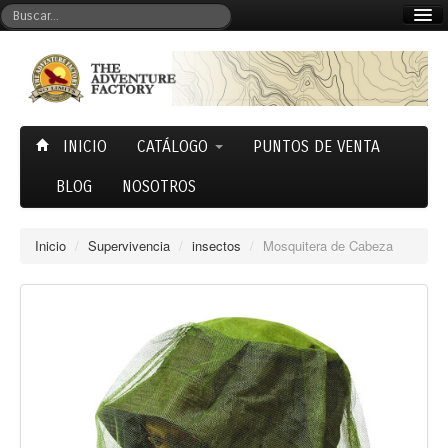
Mi cuenta
Carrito (0)
INICIO
CATÁLOGO
PUNTOS DE VENTA
BLOG
NOSOTROS
Inicio
/
Supervivencia
/
insectos
/
Mosquitera de Cabeza