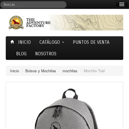
Mi cuenta
Carrito (0)
INICIO
CATÁLOGO
PUNTOS DE VENTA
BLOG
NOSOTROS
Inicio
/
Bolsos y Mochilas
/
mochilas
/
Mochila Trail