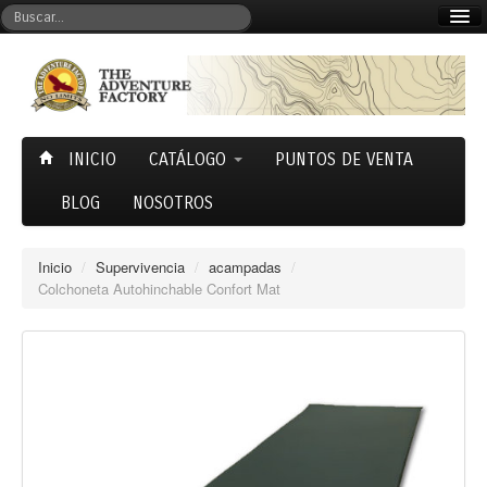
Mi cuenta
Carrito (0)
INICIO
CATÁLOGO
PUNTOS DE VENTA
BLOG
NOSOTROS
Inicio
/
Supervivencia
/
acampadas
/
Colchoneta Autohinchable Confort Mat