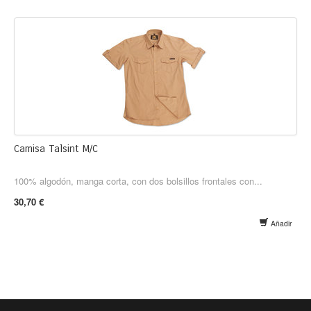
Camisa Talsint M/C
100% algodón, manga corta, con dos bolsillos frontales con...
30,70 €
Añadir