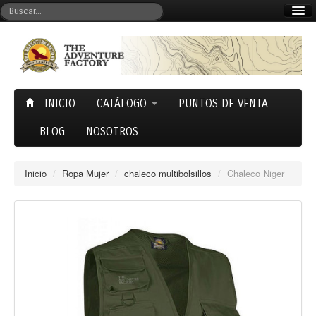
Mi cuenta
Carrito (0)
INICIO
CATÁLOGO
PUNTOS DE VENTA
BLOG
NOSOTROS
Inicio
/
Ropa Mujer
/
chaleco multibolsillos
/
Chaleco Niger