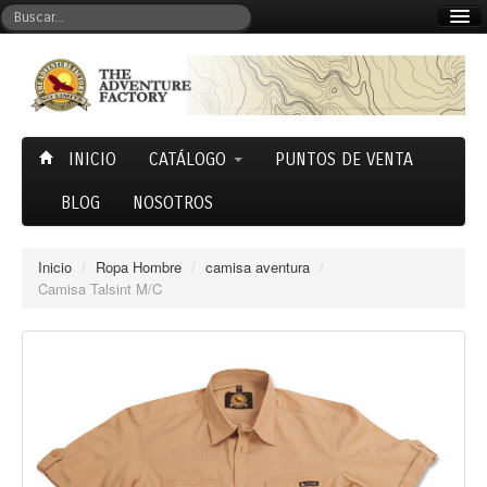
Mi cuenta
Carrito (0)
INICIO
CATÁLOGO
PUNTOS DE VENTA
BLOG
NOSOTROS
Inicio
/
Ropa Hombre
/
camisa aventura
/
Camisa Talsint M/C