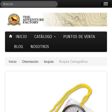
Mi cuenta
Carrito (0)
INICIO
CATÁLOGO
PUNTOS DE VENTA
BLOG
NOSOTROS
Inicio
/
Orientación
/
brujula
/
Brújula Cartográfica