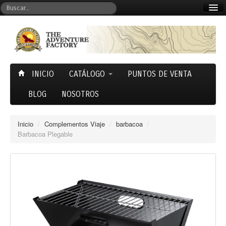
Mi cuenta
Carrito (0)
INICIO
CATÁLOGO
PUNTOS DE VENTA
BLOG
NOSOTROS
Inicio
/
Complementos Viaje
/
barbacoa
/
Barbacoa Plegable